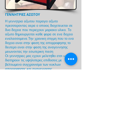
ΓΕΝΝΗΤΡΙΕΣ ΑΖΩΤΟΥ
Η γεννητρια αζωτου παραγει αζωτο
πρεσσαροντας αερα ο οποιος διοχετευεται σε
δυο δοχεια που περιεχουν μοριακο υλικο. Το
αζωτο δημιουργειται καθε φορα σε ενα δοχειο
εναλασσομενα.Την χρονικη στιγμη που το ενα
δοχειο ειναι στην φαση της απορροφησης το
δευτερο ειναι στην φαση της αναγεννησης
μειωνοντας την εσωτερικη πιεση
Οι γεννητριες μας εχουν μελετηθει ετσι ωστε να
διατηρουν τις υψηλοτερες επιδοσεις με
βελτιωμενο συγχρονισμο των κυκλων
απορροφησης και αναγεννησης.
Η γεννητρια περιλαμβανει επισης
Σιγαστηρα
Ηλεκτροπνευματικες βαλβιδες και ρυθμιστες
ροης
Καλωδιωση,οργανα μετρησης,σωληνωσεις
Βαλβιδες ασφαλειας ρυθμισμενες συμφωνα με
τις διεθνεις προδιαγραφες
Συστημα συνδεσης πεπιεσμενου αερα
Δεξαμενη συλλογης συμπυκνωματων
Καθαροτητα αζωτου: 99.9%